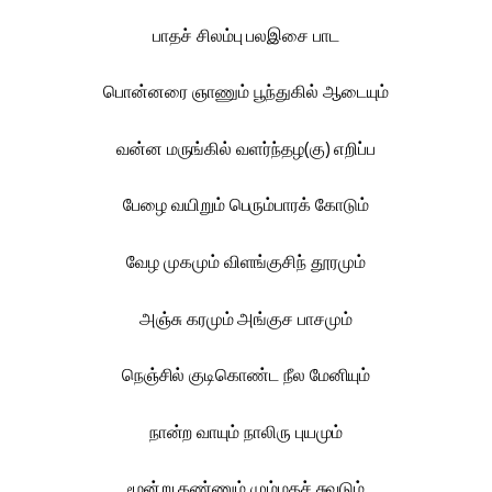
பாதச் சிலம்பு பலஇசை பாட
பொன்னரை ஞாணும் பூந்துகில் ஆடையும்
வன்ன மருங்கில் வளர்ந்தழ(கு) எறிப்ப
பேழை வயிறும் பெரும்பாரக் கோடும்
வேழ முகமும் விளங்குசிந் தூரமும்
அஞ்சு கரமும் அங்குச பாசமும்
நெஞ்சில் குடிகொண்ட நீல மேனியும்
நான்ற வாயும் நாலிரு புயமும்
மூன்று கண்ணும் மும்மதச் சுவடும்